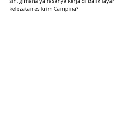
sih, gimana ya rasanya kerja di balik layar
kelezatan es krim Campina?