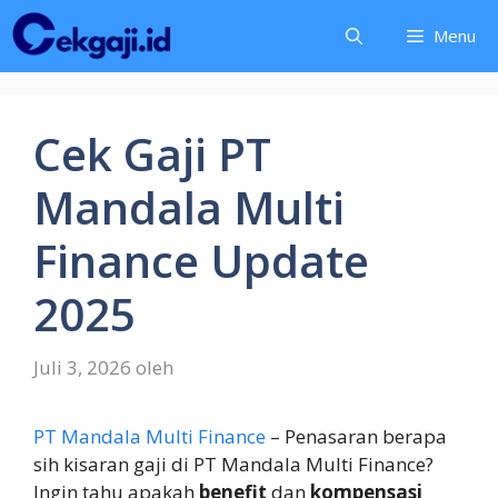
Langsung
Menu
ke
isi
Cek Gaji PT
Mandala Multi
Finance Update
2025
Juli 3, 2026
oleh
PT Mandala Multi Finance
– Penasaran berapa
sih kisaran gaji di PT Mandala Multi Finance?
Ingin tahu apakah
benefit
dan
kompensasi