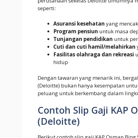
perusahaan sekelas Deloitte umumnya 
seperti:
Asuransi kesehatan
yang mencak
Program pensiun
untuk masa dep
Tunjangan pendidikan
untuk pen
Cuti dan cuti hamil/melahirkan
Fasilitas olahraga dan rekreasi
u
hidup
Dengan tawaran yang menarik ini, berg
(Deloitte) bukan hanya kesempatan untu
peluang untuk berkembang dalam lingk
Contoh Slip Gaji KAP 
(Deloitte)
Berikut contoh slip gaji KAP Osman Bing S